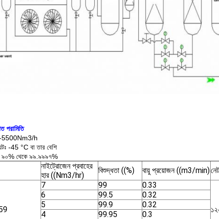
িগত পরামিতি
ঃ 5-5500Nm3/h
েন্টঃ -45 °C বা তার বেশি
তাঃ ৯০% থেকে ৯৯.৯৯৯৭%
নাইট্রোজেন প্রবাহের
বিশুদ্ধতা ((%)
বায়ু প্রয়োজন ((m3/min)
নেট
হার ((Nm3/hr)
7
99
0.33
6
99.5
0.32
5
99.9
0.32
59
১২
4
99.95
0.3