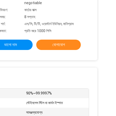
negotiable
 বিবরণ:
কাঠের বাক্স
সময়:
8 সপ্তাহ
শর্ত:
এল/সি, টি/টি, ওয়েস্টার্ন ইউনিয়ন, মানিগ্রাম
্ষমতা:
প্রতি বছর 1000 পিসি
ভালো দাম
যোগাযোগ
90%~99.9997%
স্টেইনলেস স্টিল বা কার্বন ইস্পাত
সামঞ্জস্যযোগ্য