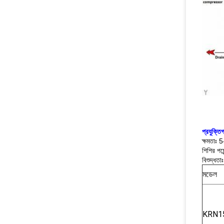
প্রযুক্ত
ক্ষমতা
শিশির পয়
বিশুদ্ধ
মডেল
KRN1