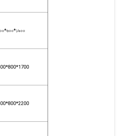
০০*৬০০*১৯০০
600*800*1700
600*800*2200