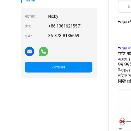
পরিচিতি
বিশ
পরিচিতি:
Nicky
পণ্যের বর্
টেল:
+86 13616215571
ফ্যাক্স:
86-373-8136669
পণ্যের বর্
অটো পার
হয়েছে।
99.99% ব
যোগাযোগ
উৎপাদন 
লাইনে সহ
নির্দিষ্