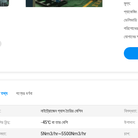
মূল্য:
প্যাকেজিং
ডেলিভারি 
পরিশোধের 
যোগানের ক
 তথ্য
পণ্যের বর্ণনা
:
নাইট্রোজেন গ্যাস তৈরির মেশিন
বিশুদ্ধতা:
ির বিন্দু:
-45℃ বা তার বেশি
উপাদান:
ষমতা:
5Nm3/hr~5500Nm3/hr
চাপ: