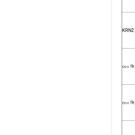
KRN2
৩০০ কি
৩০০ কি