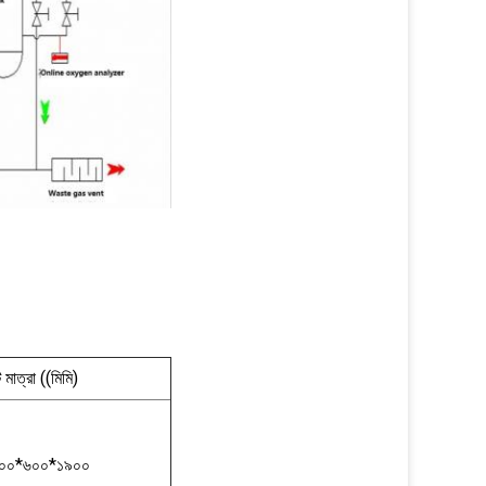
 মাত্রা ((মিমি)
০০*৬০০*১৯০০