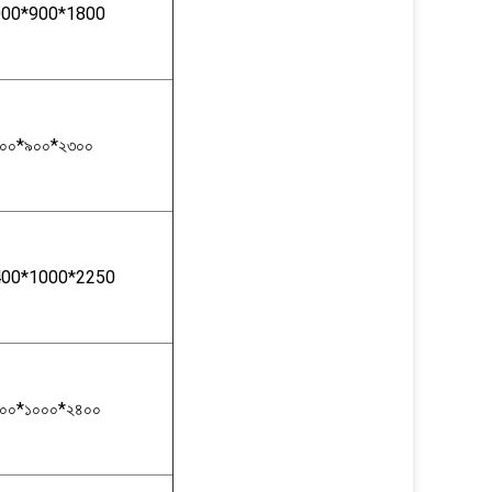
000*900*1800
০০*৯০০*২৩০০
400*1000*2250
০০*১০০০*২৪০০