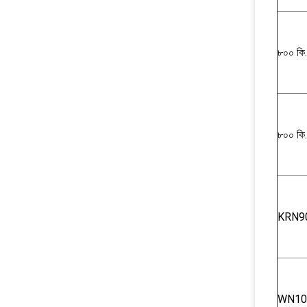
৮০০ কি
৮০০ কি
KRN9
WN10