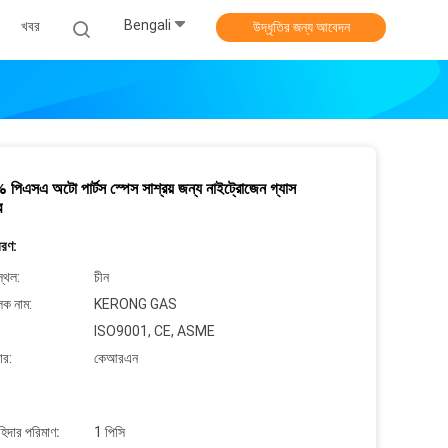
Bengali
খবর
উদ্ধৃতির জন্য আবেদন
পিএসএ অটো পার্টস স্পেস সাশ্রয় জন্য নাইট্রোজেন গ্যাস
র
বরণ:
্থল:
চীন
লক নাম:
KERONG GAS
ISO9001, CE, ASME
ার:
কেআরএন
াহিদার পরিমাণ:
1 পিসি