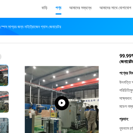
বাড়ি
পণ্য
আমাদের সম্বন্ধে
আমাদের সাথে যোগাযোগ
েস সাশ্রয় জন্য নাইট্রোজেন গ্যাস জেনারেটর
99.99% 
জেনারেট
পণ্যের বি
উৎপত্তি স
পরিচিতিমু
সাক্ষ্যদান:
মডেল নম্ব
প্রদান:
ন্যূনতম চ