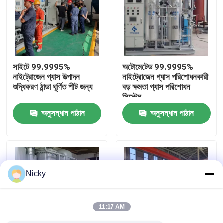
কারখানা পরিদর্শন
গুণমান নিয়ন্ত্রণ
সাইটে 99.9995%
অটোমেটেড 99.9995%
নাইট্রোজেন গ্যাস উত্পাদন
নাইট্রোজেন গ্যাস পরিশোধনকারী
শুদ্ধিকরণ ঠান্ডা ঘূর্ণিত শীট জন্য
বড় ক্ষমতা গ্যাস পরিশোধন
আমাদের সাথে যোগাযোগ
সিস্টেম
অনুসন্ধান পাঠান
অনুসন্ধান পাঠান
খবর
একটি উদ্ধৃতি অনুরোধ করুন
Nicky
পিএসএ নাইট্রোজেন গ্যাস জেনারেটর
11:17 AM
উচ্চ বিশুদ্ধতা নাইট্রোজেন জেনারেটর