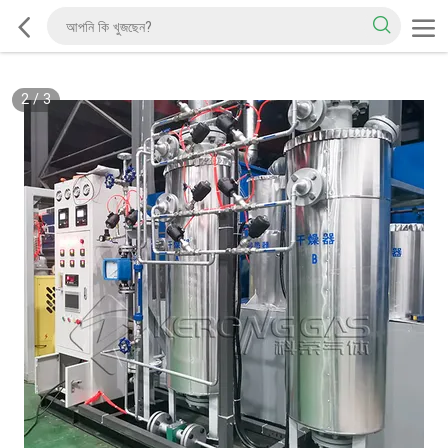
2
/
3